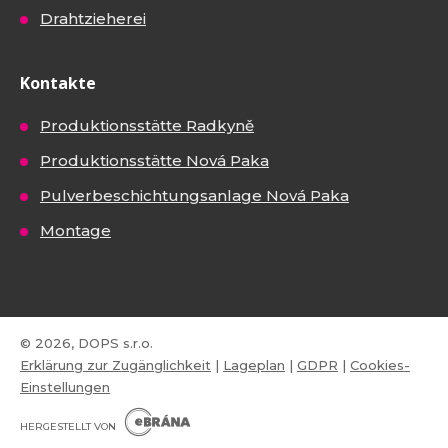
Drahtzieherei
Kontakte
Produktionsstätte Radkyně
Produktionsstätte Nová Paka
Pulverbeschichtungsanlage Nová Paka
Montage
© 2026, DOPS s.r.o.
Erklärung zur Zugänglichkeit
|
Lageplan
|
GDPR
|
Cookies-
Einstellungen
E
B
HERGESTELLT VON
R