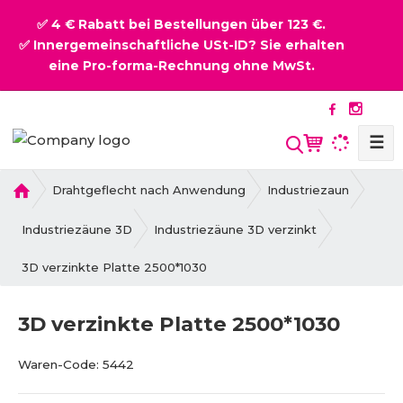
✅ 4 € Rabatt bei Bestellungen über 123 €.
✅ Innergemeinschaftliche USt-ID? Sie erhalten
eine Pro-forma-Rechnung ohne MwSt.
☰
S
u
c
H
Drahtgeflecht nach Anwendung
Industriezaun
o
h
m
Industriezäune 3D
Industriezäune 3D verzinkt
e
e
3D verzinkte Platte 2500*1030
3D verzinkte Platte 2500*1030
B
V
Waren-Code:
5442
e
e
s
n