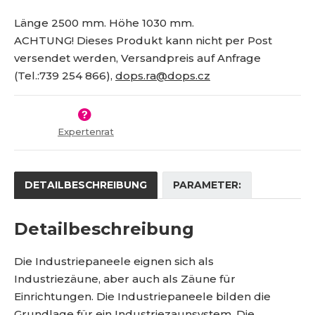
r
S
s
g
e
i
Länge 2500 mm. Höhe 1030 mm.
t
s
n
e
ACHTUNG! Dieses Produkt kann nicht per Post
e
S
d
n
l
versendet werden, Versandpreis auf Anfrage
i
e
u
l
e
n
(Tel.:739 254 866),
dops.ra@dops.cz
m
d
B
e
m
i
e
r
e
e
t
s
r
M
r
Expertenrat
:
e
a
8
n
g
5
g
9
e
DETAILBESCHREIBUNG
PARAMETER:
4
0
Detailbeschreibung
2
1
5
Die Industriepaneele eignen sich als
1
Industriezäune, aber auch als Zäune für
5
Einrichtungen.
Die Industriepaneele bilden die
4
Grundlage für ein Industriezaunsystem. Die