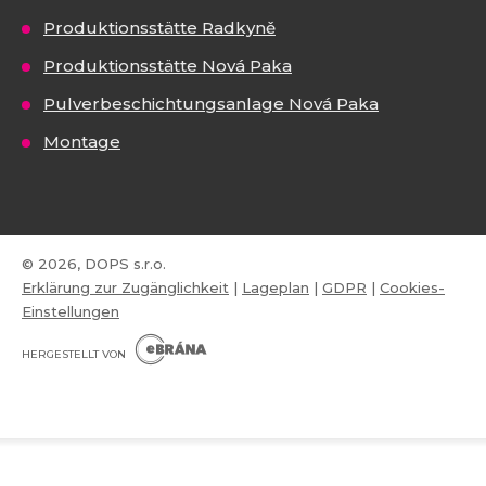
Produktionsstätte Radkyně
Produktionsstätte Nová Paka
Pulverbeschichtungsanlage Nová Paka
Montage
© 2026, DOPS s.r.o.
Erklärung zur Zugänglichkeit
|
Lageplan
|
GDPR
|
Cookies-
Einstellungen
E
B
HERGESTELLT VON
R
Á
N
VISA
MasterCard
Maestro
A
.
C
Z