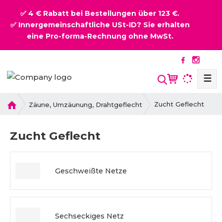
✅ 4 € Rabatt bei Bestellungen über 123 €.
✅ Innergemeinschaftliche USt-ID? Sie erhalten
eine Pro-forma-Rechnung ohne MwSt.
☰
S
u
c
H
Zucht Geflecht
Zäune, Umzäunung, Drahtgeflecht
o
h
m
e
Zucht Geflecht
e
Geschweißte Netze
Sechseckiges Netz