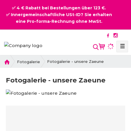
✅ 4 € Rabatt bei Bestellungen über 123 €.
✅ Innergemeinschaftliche USt-ID? Sie erhalten
eine Pro-forma-Rechnung ohne MwSt.
☰
S
u
c
H
Fotogalerie - unsere Zaeune
Fotogalerie
o
h
m
e
Fotogalerie - unsere Zaeune
e