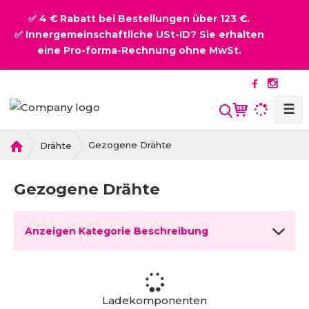
✅ 4 € Rabatt bei Bestellungen über 123 €.
✅ Innergemeinschaftliche USt-ID? Sie erhalten
eine Pro-forma-Rechnung ohne MwSt.
☰
S
u
c
H
Gezogene Drähte
Drähte
o
h
m
e
Gezogene Drähte
e
Anzeigen Kategorie Beschreibung
Ladekomponenten