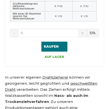
Großhandelspreis
inklusive
€ 17.30
€ 17.30
Mehrwertsteuer
Mit einer ID-Nummer
sparen Sie
€ 2.95
€ 2.95
Mehrwertsteuer
Stk.
KAUFEN
AUF LAGER
In unserer eigenen
Drahtzieherei
können wir
gezogenen, leicht geglühten und
geschweißten
Draht
verarbeiten. Das Ziehen erfolgt mittels
Walzkassetten sowohl im
Nass- als auch im
Trockenziehverfahren
. Zu unseren
Produktionsanlagen gehört auch eine