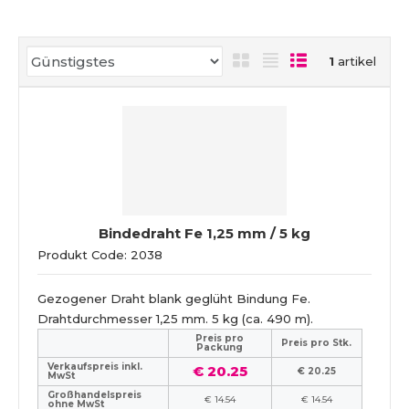
P
1
artikel
r
o
d
u
k
t
s
o
Bindedraht Fe 1,25 mm / 5 kg
r
Produkt Code: 2038
t
i
e
Gezogener Draht blank geglüht Bindung Fe.
r
Drahtdurchmesser 1,25 mm. 5 kg (ca. 490 m).
u
Preis pro
Preis pro Stk.
Packung
n
Verkaufspreis inkl.
€ 20.25
€ 20.25
g
MwSt
Großhandelspreis
€ 14.54
€ 14.54
ohne MwSt