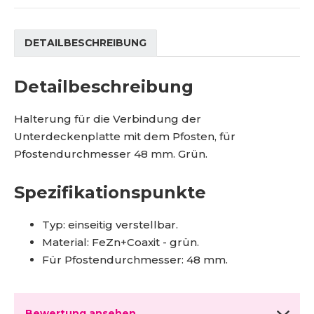
M
r
0
e
a
9
n
g
6
DETAILBESCHREIBUNG
g
e
Detailbeschreibung
Halterung für die Verbindung der
Unterdeckenplatte mit dem Pfosten, für
Pfostendurchmesser 48 mm. Grün.
Spezifikationspunkte
Typ: einseitig verstellbar.
Material: FeZn+Coaxit - grün.
Für Pfostendurchmesser: 48 mm.
Bewertung ansehen