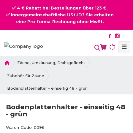
✅ 4 € Rabatt bei Bestellungen über 123 €.
✅ Innergemeinschaftliche USt-ID? Sie erhalten
eine Pro-forma-Rechnung ohne MwSt.
☰
S
u
c
H
Zäune, Umzäunung, Drahtgeflecht
o
h
m
Zubehör für Zäune
e
e
Bodenplattenhalter - einseitig 48 - grün
Bodenplattenhalter - einseitig 48
- grün
B
V
Waren-Code:
0096
e
e