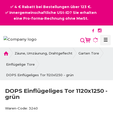
✅ 4 € Rabatt bei Bestellungen über 123 €.
✅ Innergemeinschaftliche USt-ID? Sie erhalten
eine Pro-forma-Rechnung ohne MwSt.
☰
S
u
c
H
Zäune, Umzäunung, Drahtgeflecht
Garten Tore
o
h
m
Einflügelige Tore
e
e
DOPS Einflügeliges Tor 1120x1250 - grün
DOPS Einflügeliges Tor 1120x1250 -
grün
B
V
Waren-Code:
3240
e
e