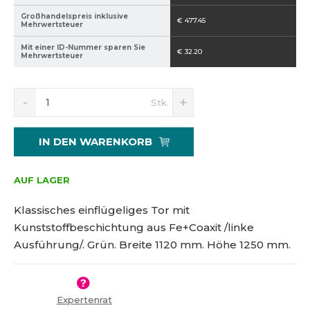
r
Großhandelspreis inklusive
€ 477.45
s
Mehrwertsteuer
t
Mit einer ID-Nummer sparen Sie
€ 32.20
e
Mehrwertsteuer
l
l
R
E
Ä
e
Stk.
e
r
n
r
d
h
d
s
u
ö
e
IN DEN WARENKORB
:
z
h
r
i
e
8
u
e
n
5
AUF LAGER
n
r
S
9
g
e
i
4
Klassisches einflügeliges Tor mit
s
n
e
0
Kunststoffbeschichtung aus Fe+Coaxit /linke
S
d
n
2
Ausführung/. Grün. Breite 1120 mm. Höhe 1250 mm.
i
e
u
1
e
n
m
5
d
B
m
1
i
e
e
3
e
t
Expertenrat
r