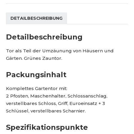
M
r
2
e
a
4
n
g
0
DETAILBESCHREIBUNG
g
e
Detailbeschreibung
Tor als Teil der Umzäunung von Häusern und
Gärten. Grünes Zauntor.
Packungsinhalt
Komplettes Gartentor mit:
2 Pfosten, Maschenhalter, Schlossanschlag,
verstellbares Schloss, Griff, Euroeinsatz + 3
Schlüssel, verstellbares Scharnier.
Spezifikationspunkte