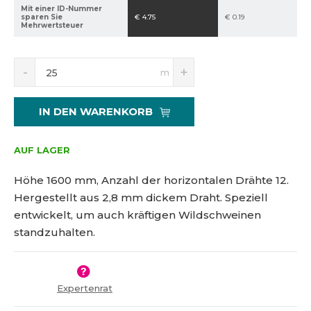
Mit einer ID-Nummer
d
sparen Sie
€ 4.75
€ 0.19
Mehrwertsteuer
e
s
H
R
E
Ä
m
e
e
r
n
r
d
h
d
u
ö
s
e
IN DEN WARENKORB
z
h
t
r
i
e
e
u
e
n
AUF LAGER
l
n
r
S
l
g
e
i
Höhe 1600 mm, Anzahl der horizontalen Drähte 12.
e
s
n
e
r
Hergestellt aus 2,8 mm dickem Draht. Speziell
S
d
n
s
entwickelt, um auch kräftigen Wildschweinen
i
e
u
:
e
n
standzuhalten.
m
8
d
B
m
i
e
5
e
e
t
9
r
M
r
4
Expertenrat
e
a
0