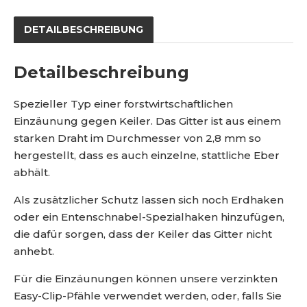
n
g
2
g
1
e
DETAILBESCHREIBUNG
5
1
7
Detailbeschreibung
9
9
Spezieller Typ einer forstwirtschaftlichen
6
Einzäunung gegen Keiler. Das Gitter ist aus einem
starken Draht im Durchmesser von 2,8 mm so
hergestellt, dass es auch einzelne, stattliche Eber
abhält.
Als zusätzlicher Schutz lassen sich noch Erdhaken
oder ein Entenschnabel-Spezialhaken hinzufügen,
die dafür sorgen, dass der Keiler das Gitter nicht
anhebt.
Für die Einzäunungen können unsere verzinkten
Easy-Clip-Pfähle verwendet werden, oder, falls Sie