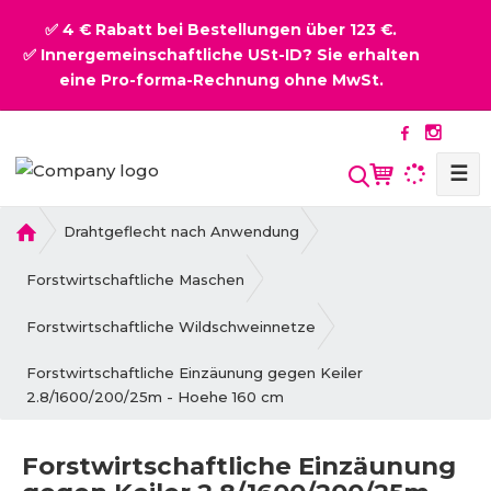
✅ 4 € Rabatt bei Bestellungen über 123 €.
✅ Innergemeinschaftliche USt-ID? Sie erhalten
eine Pro-forma-Rechnung ohne MwSt.
☰
S
u
c
H
Drahtgeflecht nach Anwendung
o
h
m
Forstwirtschaftliche Maschen
e
e
Forstwirtschaftliche Wildschweinnetze
Forstwirtschaftliche Einzäunung gegen Keiler
2.8/1600/200/25m - Hoehe 160 cm
Forstwirtschaftliche Einzäunung