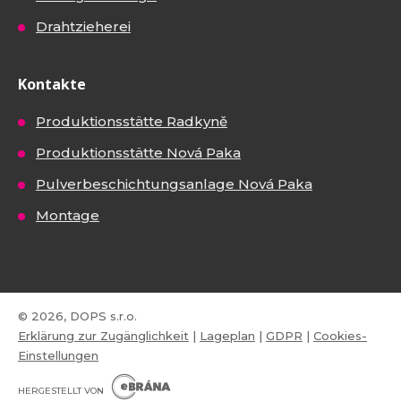
Drahtzieherei
Kontakte
Produktionsstätte Radkyně
Produktionsstätte Nová Paka
Pulverbeschichtungsanlage Nová Paka
Montage
© 2026, DOPS s.r.o.
Erklärung zur Zugänglichkeit
|
Lageplan
|
GDPR
|
Cookies-
Einstellungen
E
B
HERGESTELLT VON
R