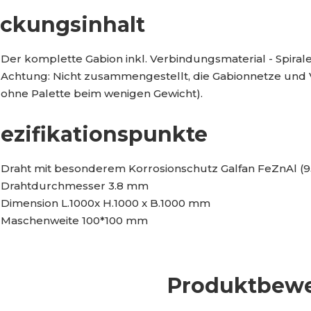
8
ckungsinhalt
5
Der komplette Gabion inkl. Verbindungsmaterial - Spirale
Achtung: Nicht zusammengestellt, die Gabionnetze und V
ohne Palette beim wenigen Gewicht).
ezifikationspunkte
Draht mit besonderem Korrosionschutz Galfan FeZnAl (
Drahtdurchmesser 3.8 mm
Dimension L.1000x H.1000 x B.1000 mm
Maschenweite 100*100 mm
Produktbew