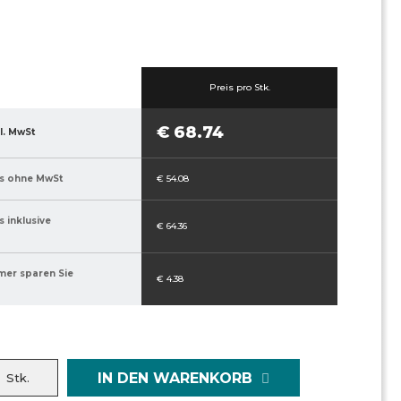
Preis pro Stk.
€ 68.74
l. MwSt
s ohne MwSt
€ 54.08
 inklusive
€ 64.36
mer sparen Sie
€ 4.38
IN DEN WARENKORB
Stk.