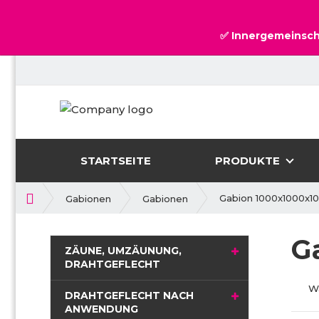
✅ Innergemeinsch
STARTSEITE
PRODUKTE
H
Gabion 1000x1000x10
Gabionen
Gabionen
o
m
G
e
ZÄUNE, UMZÄUNUNG,
DRAHTGEFLECHT
W
DRAHTGEFLECHT NACH
ANWENDUNG