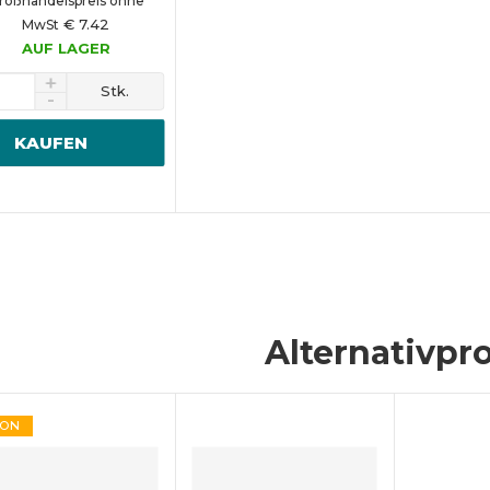
roßhandelspreis ohne
€ 7.42
MwSt
AUF LAGER
Stk.
KAUFEN
Alternativpr
ION