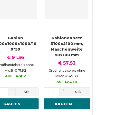
Gabion
Gabionennetz
00x1000x1000/10
3100x2100 mm,
0*50
Maschenweite
50x100 mm
€ 91.36
€ 57.53
roßhandelspreis ohne
€ 71.92
MwSt
Großhandelspreis ohne
AUF LAGER
€ 45.33
MwSt
AUF LAGER
Stk.
Stk.
KAUFEN
KAUFEN