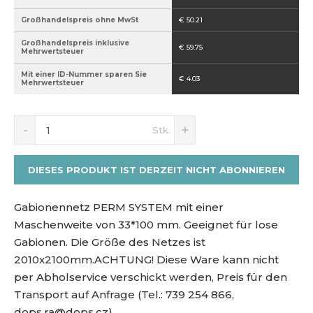
s
Großhandelspreis ohne MwSt
€ 50.21
H
e
Großhandelspreis inklusive
€ 59.75
Mehrwertsteuer
r
s
Mit einer ID-Nummer sparen Sie
€ 4.03
Mehrwertsteuer
t
e
l
R
E
Ä
Stk.
e
r
l
n
d
h
e
d
u
ö
r
e
DIESES PRODUKT IST DERZEIT NICHT ABONNIEREN
z
h
s
r
i
e
:
u
e
n
Gabionennetz PERM SYSTEM mit einer
8
n
r
S
Maschenweite von 33*100 mm. Geeignet für lose
5
g
e
i
Gabionen. Die Größe des Netzes ist
9
s
n
e
4
2010x2100mm.
ACHTUNG! Diese Ware kann nicht
S
d
n
0
i
e
per Abholservice verschickt werden, Preis für den
u
e
n
2
m
Transport auf Anfrage (Tel.: 739 254 866,
d
B
1
m
dops.ra@dops.cz).