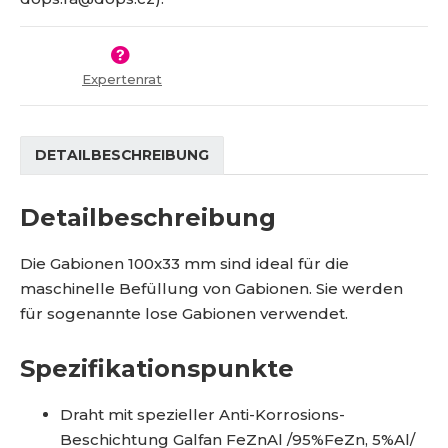
i
e
5
e
e
t
1
r
M
r
9
e
a
2
Expertenrat
n
g
8
g
0
e
DETAILBESCHREIBUNG
Detailbeschreibung
Die Gabionen 100x33 mm sind ideal für die
maschinelle Befüllung von Gabionen. Sie werden
für sogenannte lose Gabionen verwendet.
Spezifikationspunkte
Draht mit spezieller Anti-Korrosions-
Beschichtung Galfan FeZnAl /95%FeZn, 5%Al/