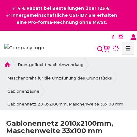
✅ 4 € Rabatt bei Bestellungen über 123 €.
✅ Innergemeinschaftliche USt-ID? Sie erhalten
eine Pro-forma-Rechnung ohne MwSt.
☰
S
u
c
H
Drahtgeflecht nach Anwendung
o
h
m
Maschendraht für die Umzäunung des Grundstücks
e
e
Gabionenzäune
Gabionennetz 2010x2100mm, Maschenweite 33x100 mm
Gabionennetz 2010x2100mm,
Maschenweite 33x100 mm