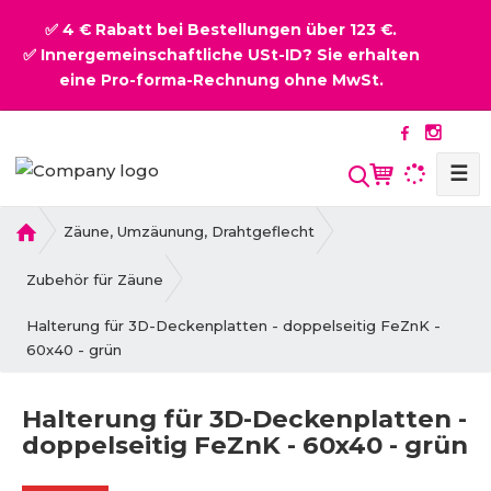
✅ 4 € Rabatt bei Bestellungen über 123 €.
✅ Innergemeinschaftliche USt-ID? Sie erhalten
eine Pro-forma-Rechnung ohne MwSt.
☰
S
u
c
H
Zäune, Umzäunung, Drahtgeflecht
o
h
m
Zubehör für Zäune
e
e
Halterung für 3D-Deckenplatten - doppelseitig FeZnK -
60x40 - grün
Halterung für 3D-Deckenplatten -
doppelseitig FeZnK - 60x40 - grün