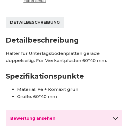
e
t
Expertenrat
1
r
M
r
6
e
a
7
n
g
7
DETAILBESCHREIBUNG
g
7
e
Detailbeschreibung
Halter für Unterlagsbodenplatten gerade
doppelseitig. Für Vierkantpfosten 60*40 mm.
Spezifikationspunkte
Material: Fe + Komaxit grün
Größe: 60*40 mm
Bewertung ansehen