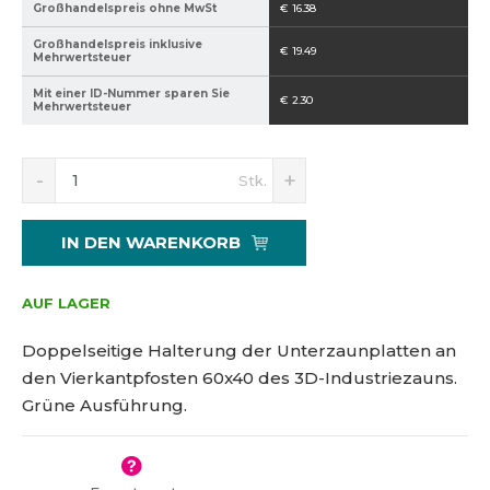
Großhandelspreis ohne MwSt
€ 16.38
H
e
Großhandelspreis inklusive
€ 19.49
Mehrwertsteuer
r
s
Mit einer ID-Nummer sparen Sie
€ 2.30
Mehrwertsteuer
t
e
l
R
E
Ä
Stk.
e
r
l
n
d
h
e
d
u
ö
r
e
IN DEN WARENKORB
z
h
s
r
i
e
:
u
e
n
AUF LAGER
8
n
r
S
5
g
e
i
Doppelseitige Halterung der Unterzaunplatten an
9
s
n
e
den Vierkantpfosten 60x40 des 3D-Industriezauns.
4
S
d
n
Grüne Ausführung.
0
i
e
u
e
n
2
m
d
B
1
m
i
e
5
e