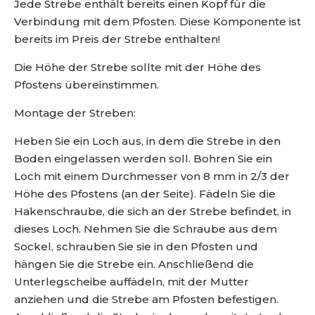
2
Jede Strebe enthält bereits einen Kopf für die
1
Verbindung mit dem Pfosten. Diese Komponente ist
5
bereits im Preis der Strebe enthalten!
1
8
Die Höhe der Strebe sollte mit der Höhe des
7
Pfostens übereinstimmen.
0
2
Montage der Streben:
Heben Sie ein Loch aus, in dem die Strebe in den
Boden eingelassen werden soll. Bohren Sie ein
Loch mit einem Durchmesser von 8 mm in 2/3 der
Höhe des Pfostens (an der Seite). Fädeln Sie die
Hakenschraube, die sich an der Strebe befindet, in
dieses Loch. Nehmen Sie die Schraube aus dem
Sockel, schrauben Sie sie in den Pfosten und
hängen Sie die Strebe ein. Anschließend die
Unterlegscheibe auffädeln, mit der Mutter
anziehen und die Strebe am Pfosten befestigen.