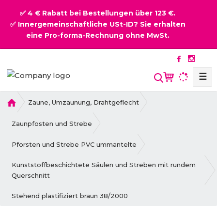
✅ 4 € Rabatt bei Bestellungen über 123 €.
✅ Innergemeinschaftliche USt-ID? Sie erhalten
eine Pro-forma-Rechnung ohne MwSt.
☰
S
u
c
H
Zäune, Umzäunung, Drahtgeflecht
o
h
m
Zaunpfosten und Strebe
e
e
Pforsten und Strebe PVC ummantelte
Kunststoffbeschichtete Säulen und Streben mit rundem
Querschnitt
Stehend plastifiziert braun 38/2000