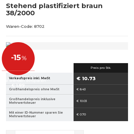
Stehend plastifiziert braun
38/2000
B
V
Waren-Code:
8702
e
e
s
n
t
d
e
o
-15
%
l
r
€ 12.62
l
C
Preis pro Stk.
u
o
€ 10.73
n
d
Verkaufspreis inkl. MwSt
Sie werden einsparen
g
e
€ 1.89
Großhandelspreis ohne MwSt
€ 8.43
s
:
n
v
Großhandelspreis inklusive
€ 10.03
Mehrwertsteuer
u
p
m
3
Mit einer ID-Nummer sparen Sie
€ 0.70
Mehrwertsteuer
m
8
e
-
r
2
R
E
Ä