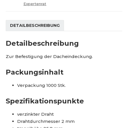
e
e
t
Expertenrat
r
M
r
e
a
n
g
DETAILBESCHREIBUNG
g
e
Detailbeschreibung
Zur Befestigung der Dacheindeckung.
Packungsinhalt
Verpackung 1000 Stk.
Spezifikationspunkte
verzinkter Draht
Drahtdurchmesser 2 mm