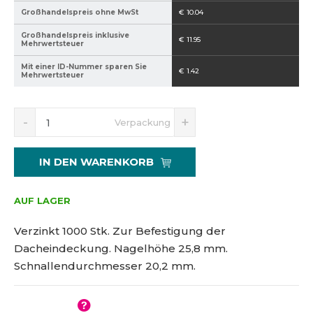
e
Großhandelspreis ohne MwSt
€ 10.04
l
Großhandelspreis inklusive
l
€ 11.95
Mehrwertsteuer
e
Mit einer ID-Nummer sparen Sie
r
€ 1.42
Mehrwertsteuer
s
:
R
E
Ä
8
Verpackung
e
r
n
5
d
h
d
9
u
ö
e
IN DEN WARENKORB
4
z
h
r
0
i
e
u
2
e
n
AUF LAGER
n
1
r
S
g
e
i
5
Verzinkt 1000 Stk. Zur Befestigung der
s
n
e
1
Dacheindeckung. Nagelhöhe 25,8 mm.
S
d
n
0
Schnallendurchmesser 20,2 mm.
i
e
u
8
e
n
m
0
d
B
m
5
i
e