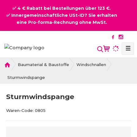
✅ 4 € Rabatt bei Bestellungen über 123 €.
✅ Innergemeinschaftliche USt-ID? Sie erhalten
eine Pro-forma-Rechnung ohne MwSt.
☰
S
u
c
H
Baumaterial & Baustoffe
Windschnallen
o
h
m
Sturmwindspange
e
e
Sturmwindspange
B
V
Waren-Code:
0805
e
e
s
n
t
d
e
o