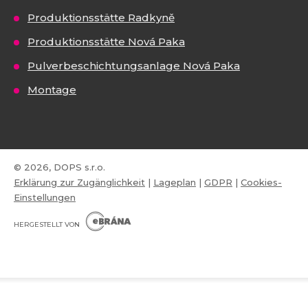
Produktionsstätte Radkyně
Produktionsstätte Nová Paka
Pulverbeschichtungsanlage Nová Paka
Montage
© 2026, DOPS s.r.o.
Erklärung zur Zugänglichkeit
|
Lageplan
|
GDPR
|
Cookies-
Einstellungen
E
B
HERGESTELLT VON
R
Á
N
VISA
MasterCard
Maestro
A
.
C
Z