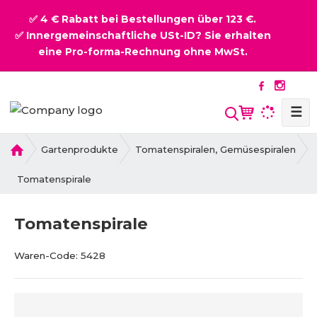
✅ 4 € Rabatt bei Bestellungen über 123 €.
✅ Innergemeinschaftliche USt-ID? Sie erhalten
eine Pro-forma-Rechnung ohne MwSt.
☰
S
u
c
H
Gartenprodukte
Tomatenspiralen, Gemüsespiralen
o
h
m
Tomatenspirale
e
e
Tomatenspirale
B
V
Waren-Code:
5428
e
e
s
n
t
d
e
o