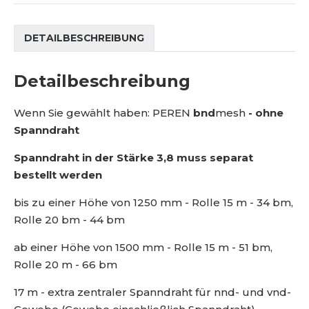
M
r
4
e
a
2
n
g
3
DETAILBESCHREIBUNG
g
e
Detailbeschreibung
Wenn Sie gewählt haben: PEREN
bnd
mesh
- ohne
Spanndraht
Spanndraht in der Stärke 3,8 muss separat
bestellt werden
bis zu einer Höhe von 1250 mm - Rolle 15 m - 34 bm,
Rolle 20 bm - 44 bm
ab einer Höhe von 1500 mm - Rolle 15 m - 51 bm,
Rolle 20 m - 66 bm
17 m - extra zentraler Spanndraht für nnd- und vnd-