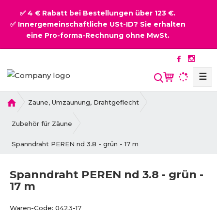
✅ 4 € Rabatt bei Bestellungen über 123 €.
✅ Innergemeinschaftliche USt-ID? Sie erhalten
eine Pro-forma-Rechnung ohne MwSt.
☰
S
u
c
H
Zäune, Umzäunung, Drahtgeflecht
o
h
m
Zubehör für Zäune
e
e
Spanndraht PEREN nd 3.8 - grün - 17 m
Spanndraht PEREN nd 3.8 - grün -
17 m
B
V
Waren-Code:
0423-17
e
e